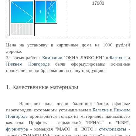
17000
Цена на установку в кирпичные дома на 1000 рублей
дороже.
За время работы
Компании
"ОКНА ЛЮКС НН" в
Балахне
и
Нижнем
Новгороде
были сформулированы основные
положения ценообразования на нашу продукцию:
1. Качественные материалы
Наши пвх окна, двери, балконные блоки, офисные
перегородки, которые мы устанавливаем в
Балахне
и
Нижнем
Новгороде
производятся только из материалов наивысшего
качества. Профиль - германский "REHAU" и "KBE",
фурнитура
- немецкая "MACO" и "ROTO",
стеклопакеты
-
линейка "SMARTLINE", монтажная пена "Titan" и т.д. Однако